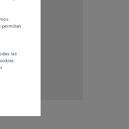
amos
e permitan
odas las
cookies
er