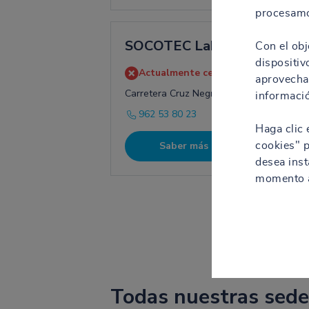
procesamo
SOCOTEC Laboratorio Carle
Con el obj
dispositiv
Actualmente cerrado.
Abre mañana a
aprovechar
Carretera Cruz Negra, 78, 46240 Carlet
informació
962 53 80 23
Haga clic 
Saber más
Itine
cookies" p
desea inst
momento a
Todas nuestras sede