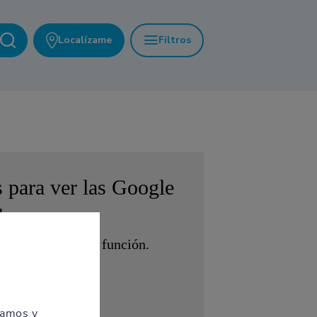
Localízame
Filtros
s para ver las
Google
!
ra acceder a esta función.
ZAR
zamos y