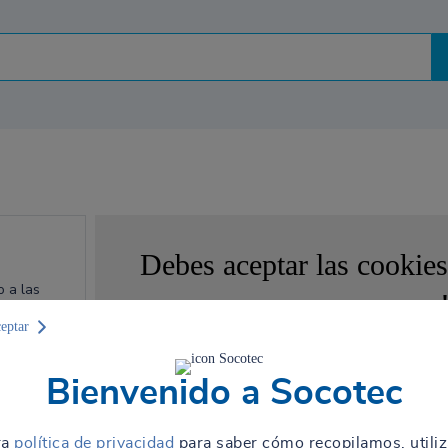
Debes aceptar las cookies
o a las
map
ceptar
8028
Permita el depósito de cookies pa
Bienvenido a Socotec
AUTORIZ
ario
ra
política de privacidad
para saber cómo recopilamos, utili