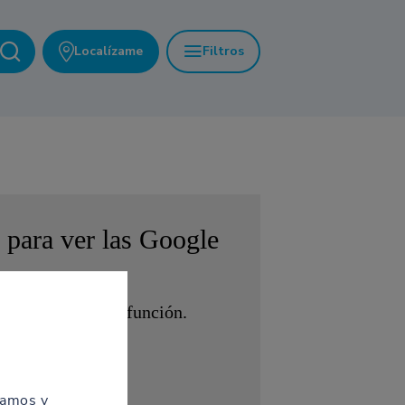
Localízame
Filtros
 para ver las
Google
!
ra acceder a esta función.
AR
zamos y