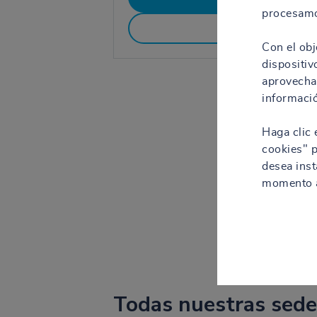
procesamo
Contacto
Con el obj
dispositiv
aprovechar
informació
Haga clic 
cookies" p
desea inst
momento a
Todas nuestras sede