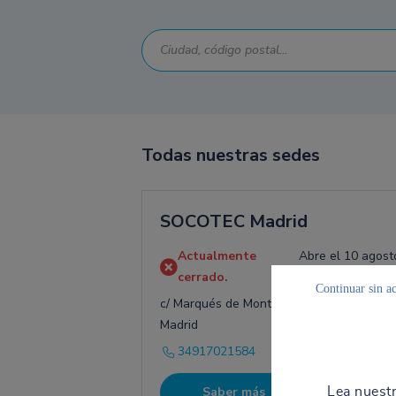
Todas nuestras sedes
SOCOTEC Madrid
Actualmente
Abre el 10 agost
cerrado.
08:00
Continuar sin a
c/ Marqués de Monteagudo, 18, 4º Izq., 2
Madrid
34917021584
Saber más
Itiner
Lea nuest