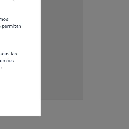
amos
e permitan
odas las
cookies
er