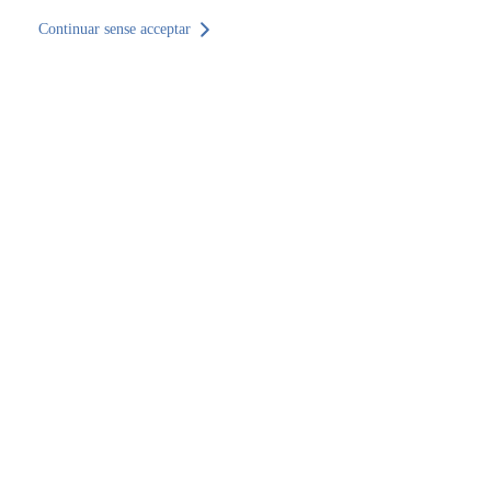
Continuar sense acceptar
Tornar al lloc
CA
Inici
Troba una seu
Comunidad de Madrid
Madrid
San Sebastián de los Reyes
SOCOTEC Laboratorio Madrid
SOCOTEC Laboratorio