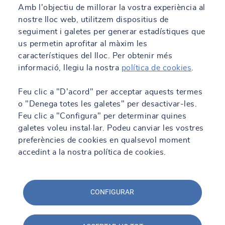
Amb l'objectiu de millorar la vostra experiència al
nostre lloc web, utilitzem dispositius de
seguiment i galetes per generar estadístiques que
us permetin aprofitar al màxim les
característiques del lloc. Per obtenir més
informació, llegiu la nostra
política de cookies
.
Feu clic a "D'acord" per acceptar aquests termes
Oferim un servei integral per garantir la qualitat i seguretat dels
o "Denega totes les galetes" per desactivar-les.
teus projectes. Des de la caracterització de sòls fins a la
Feu clic a "Configura" per determinar quines
inspecció de grans infraestructures, els nostres laboratoris et
galetes voleu instal·lar. Podeu canviar les vostres
brinden solucions personalitzades i adaptades a les teves
necessitats.
preferències de cookies en qualsevol moment
accedint a la nostra política de cookies.
CONFIGURAR