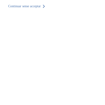
Continuar sense acceptar
Tornar al lloc
CA
Inici
Troba una seu
Bogotá
Bogotá
SOCOTEC Bogotá, Oficina central
SOCOTEC Bogotá,