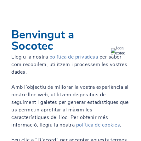
adaptades a les teves necessitats en edificació, obra civil,
indústria i energia. Optimitzem els teus processos, reduïm
costos i garantim l'èxit de la teva inversió.
Més informació
Benvingut a
Socotec
Llegiu la nostra
política de privadesa
per saber
com recopilem, utilitzem i processem les vostres
dades.
SOCOTEC Colòmbia és una consultora d'enginyeria global que
Amb l'objectiu de millorar la vostra experiència al
forma part del grup internacional SOCOTEC, líder del sector,
nostre lloc web, utilitzem dispositius de
amb una plantilla de més de 12.000 professionals i presència a
seguiment i galetes per generar estadístiques que
26 països.
us permetin aprofitar al màxim les
característiques del lloc. Per obtenir més
informació, llegiu la nostra
política de cookies
.
Feu clic a "D'acord" per acceptar aquests termes